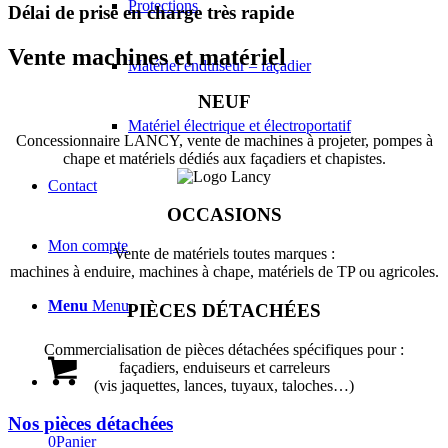
Protections
Délai de prise en charge très rapide
Vente machines et matériel
Matériel enduiseur – façadier
NEUF
Matériel électrique et électroportatif
Concessionnaire LANCY, vente de machines à projeter, pompes à
chape et matériels dédiés aux façadiers et chapistes.
Contact
OCCASIONS
Mon compte
Vente de matériels toutes marques :
machines à enduire, machines à chape, matériels de TP ou agricoles.
Menu
Menu
PIÈCES DÉTACHÉES
Commercialisation de pièces détachées spécifiques pour :
façadiers, enduiseurs et carreleurs
(vis jaquettes, lances, tuyaux, taloches…)
Nos pièces détachées
0
Panier