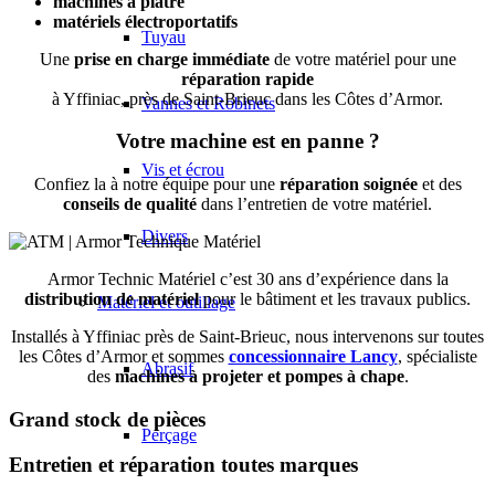
machines à plâtre
matériels électroportatifs
Tuyau
Une
prise en charge immédiate
de votre matériel pour une
réparation rapide
à Yffiniac, près de Saint-Brieuc dans les Côtes d’Armor.
Vannes et Robinets
Votre machine est en panne ?
Vis et écrou
Confiez la à notre équipe pour une
réparation soignée
et des
conseils de qualité
dans l’entretien de votre matériel.
Divers
Armor Technic Matériel c’est 30 ans d’expérience dans la
distribution de matériel
pour le bâtiment et les travaux publics.
Matériel et outillage
Installés à Yffiniac près de Saint-Brieuc, nous intervenons sur toutes
les Côtes d’Armor et sommes
concessionnaire Lancy
, spécialiste
Abrasif
des
machines à projeter et pompes à chape
.
Grand stock de pièces
Perçage
Entretien et réparation toutes marques