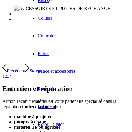
Buses
Colliers
Courroie
Filtres
Précédent
Suivant
Lance et accessoires
1
2
3
4
Entretien et réparation
Raccords
Armor Technic Matériel est votre partenaire spécialisé dans la
réparation
toutes marques de :
Lubrifiant
machine à projeter
pompes à chape
Rotor – Stator
matériel TP ou agricole