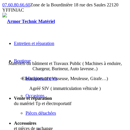
07.60.80.66.60
Zone de la Bourdinière 18 rue des Saules 22120
YFFINIAC
Entretien et réparation
Boutique
Matériels du bâtiment et Travaux Public ( Machines à enduire,
Chargeur, Burineur, Auto laveuse..)
Machines neuves
Electroportatif ( Visseuse, Meuleuse, Girafe…)
Agréé SIV ( immatriculation véhicule )
Occasions
Vente et réparation
du matériel Tp et électroportatif
Pièces détachées
Accessoires
et pièces de rechange