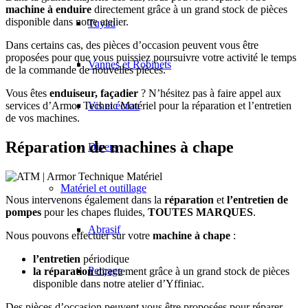
machine à enduire
directement grâce à un grand stock de pièces
disponible dans notre atelier.
Tuyau
Dans certains cas, des pièces d’occasion peuvent vous être
proposées pour que vous puissiez poursuivre votre activité le temps
Vannes et Robinets
de la commande de nouvelles pièces.
Vous êtes
enduiseur, façadier
? N’hésitez pas à faire appel aux
services d’Armor Technic Matériel pour la réparation et l’entretien
Vis et écrou
de vos machines.
Réparation de machines à chape
Divers
Matériel et outillage
Nous intervenons également dans la
réparation
et
l’entretien de
pompes
pour les chapes fluides,
TOUTES MARQUES
.
Abrasif
Nous pouvons effectuer sur votre
machine à chape
:
l’entretien
périodique
Perçage
la réparation
directement grâce à un grand stock de pièces
disponible dans notre atelier d’Yffiniac.
Des pièces d’occasion peuvent vous être proposées pour réparer