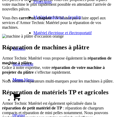
Protections
votre machine le plus rapidement possible en attendant l’arrivée de
nouvelles pièces.
Matériel enduiseur – façadier
Vous êtes
carreleur, chapiste
? N’hésitez pas à faire appel aux
services d’Armor Technic Matériel pour la réparation de vos
machines.
Matériel électrique et électroportatif
Réparation de machines à plâtre
Contact
Armor Technic Matériel vous propose également la
réparation de
machine à plâtre.
Mon compte
Grâce à notre expertise, votre
réparation de votre machine à
projeter du plâtre
s’effectue rapidement.
Menu
Menu
Nous sommes réparateurs multi-marques pour les machines à plâtre.
Réparation de matériels TP et agricoles
Armor Technic Matériel est également spécialisée dans la
réparation de petit matériel de TP
: réparation de chargeurs
compacts et réparation de mini pelles notamment. Nous pouvons
0
Panier