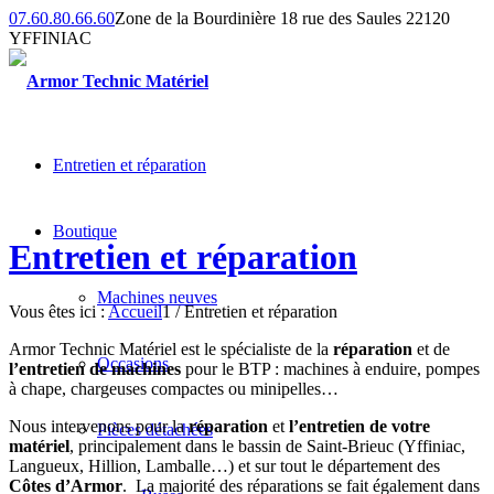
07.60.80.66.60
Zone de la Bourdinière 18 rue des Saules 22120
YFFINIAC
Entretien et réparation
Boutique
Entretien et réparation
Machines neuves
Vous êtes ici :
Accueil
1
/
Entretien et réparation
Armor Technic Matériel est le spécialiste de la
réparation
et de
Occasions
l’entretien de machines
pour le BTP : machines à enduire, pompes
à chape, chargeuses compactes ou minipelles…
Nous intervenons pour la
réparation
et
l’entretien de votre
Pièces détachées
matériel
, principalement dans le bassin de Saint-Brieuc (Yffiniac,
Langueux, Hillion, Lamballe…) et sur tout le département des
Côtes d’Armor
. La majorité des réparations se fait également dans