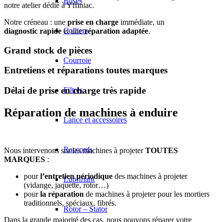
Buses
notre atelier dédié à Yffiniac.
Notre créneau : une
prise en charge
immédiate, un
Colliers
diagnostic
rapide
et une
réparation adaptée
.
Grand stock de pièces
Courroie
Entretiens et réparations toutes marques
Délai de prise en charge très rapide
Filtres
Réparation de machines à enduire
Lance et accessoires
Raccords
Nous intervenons sur les machines à projeter
TOUTES
MARQUES
:
pour
l’entretien périodique
des machines à projeter
Lubrifiant
(vidange, jaquette, rotor…)
pour
la réparation
de machines à projeter pour les mortiers
traditionnels, spéciaux, fibrés.
Rotor – Stator
Dans la grande majorité des cas, nous pouvons réparer votre