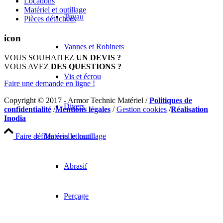
Locations
Matériel et outillage
Tuyau
Pièces détachées
icon
Vannes et Robinets
VOUS SOUHAITEZ
UN DEVIS ?
VOUS AVEZ
DES QUESTIONS ?
Vis et écrou
Faire une demande en ligne !
Copyright © 2017 - Armor Technic Matériel /
Politiques de
Divers
confidentialité
/
Mentions légales
/
Gestion cookies
/
Réalisation
Inodia
Faire défiler vers le haut
Matériel et outillage
Abrasif
Perçage