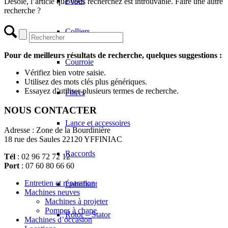
Buses
Désolé, l’article que vous recherchez est introuvable. Faire une autre
recherche ?
Colliers
Pour de meilleurs résultats de recherche, quelques suggestions :
Courroie
Vérifiez bien votre saisie.
Utilisez des mots clés plus génériques.
Essayez d’utiliser plusieurs termes de recherche.
Filtres
NOUS CONTACTER
Lance et accessoires
Adresse : Zone de la Bourdinière
18 rue des Saules 22120 YFFINIAC
Raccords
Tél
: 02 96 72 72 12
Port
: 07 60 80 66 60
Entretien et réparation
Lubrifiant
Machines neuves
Machines à projeter
Pompes à chape
Rotor – Stator
Machines d’occasion