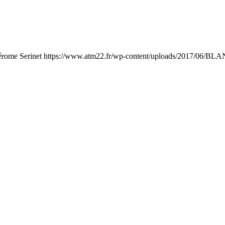
érome Serinet
https://www.atm22.fr/wp-content/uploads/2017/06/BLA