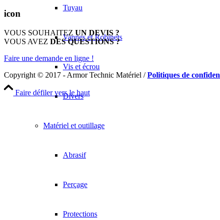
Tuyau
icon
VOUS SOUHAITEZ
UN DEVIS ?
Vannes et Robinets
VOUS AVEZ
DES QUESTIONS ?
Faire une demande en ligne !
Vis et écrou
Copyright © 2017 - Armor Technic Matériel /
Politiques de confident
Faire défiler vers le haut
Divers
Matériel et outillage
Abrasif
Perçage
Protections