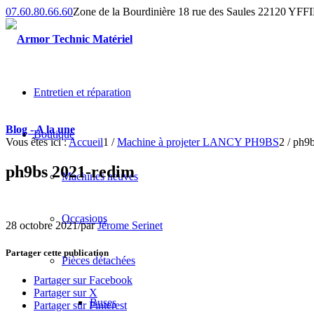
07.60.80.66.60
Zone de la Bourdinière 18 rue des Saules 22120 YF
Entretien et réparation
Blog - A la une
Boutique
Vous êtes ici :
Accueil
1
/
Machine à projeter LANCY PH9BS
2
/
ph9b
ph9bs 2021-redim
Machines neuves
Occasions
28 octobre 2021
/
par
Jérome Serinet
Partager cette publication
Pièces détachées
Partager sur Facebook
Partager sur X
Buses
Partager sur Pinterest