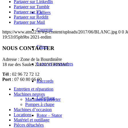
Partager sur LinkedIn
Partager sur Tumblr
Partager sur Vk
Colliers
Partager sur Reddit
Partager par Mail
Courroie
https://www.atm22.fr/wp-content/uploads/2017/06/BLANC.jpg
0
0
J
19:53:05
ph9bs 2021-redim
Filtres
NOUS CONTACTER
Adresse : Zone de la Bourdinière
Lance et accessoires
18 rue des Saules 22120 YFFINIAC
Tél
: 02 96 72 72 12
Port
: 07 60 80 66 60
Raccords
Entretien et réparation
Machines neuves
Lubrifiant
Machines à projeter
Pompes à chape
Machines d’occasion
Locations
Rotor – Stator
Matériel et outillage
Pièces détachées