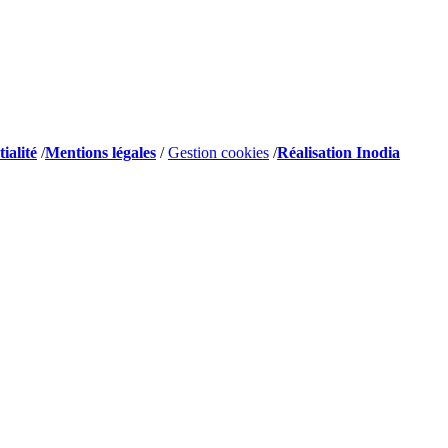
ialité
/
Mentions légales
/
Gestion cookies
/
Réalisation Inodia