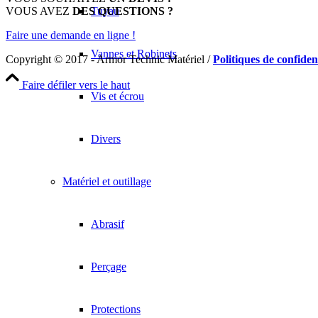
Tuyau
VOUS AVEZ
DES QUESTIONS ?
Faire une demande en ligne !
Vannes et Robinets
Copyright © 2017 - Armor Technic Matériel /
Politiques de confident
Faire défiler vers le haut
Vis et écrou
Divers
Matériel et outillage
Abrasif
Perçage
Protections