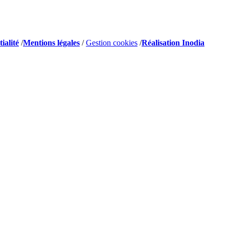
ialité
/
Mentions légales
/
Gestion cookies
/
Réalisation Inodia