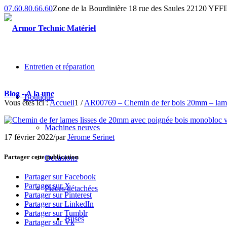
07.60.80.66.60
Zone de la Bourdinière 18 rue des Saules 22120 YF
Entretien et réparation
Blog - A la une
Boutique
Vous êtes ici :
Accueil
1
/
AR00769 – Chemin de fer bois 20mm – lame
Machines neuves
17 février 2022
/
par
Jérome Serinet
Partager cette publication
Occasions
Partager sur Facebook
Partager sur X
Pièces détachées
Partager sur Pinterest
Partager sur LinkedIn
Partager sur Tumblr
Buses
Partager sur Vk