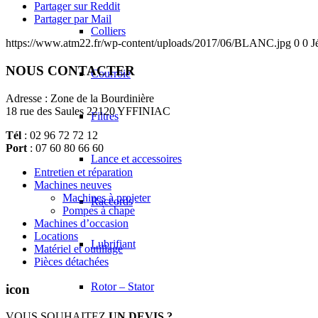
Partager sur Reddit
Partager par Mail
Colliers
https://www.atm22.fr/wp-content/uploads/2017/06/BLANC.jpg
0
0
J
NOUS CONTACTER
Courroie
Adresse : Zone de la Bourdinière
18 rue des Saules 22120 YFFINIAC
Filtres
Tél
: 02 96 72 72 12
Port
: 07 60 80 66 60
Lance et accessoires
Entretien et réparation
Machines neuves
Machines à projeter
Raccords
Pompes à chape
Machines d’occasion
Locations
Lubrifiant
Matériel et outillage
Pièces détachées
Rotor – Stator
icon
VOUS SOUHAITEZ
UN DEVIS ?