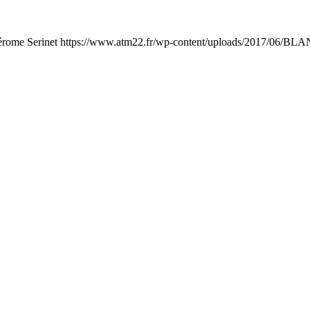
érome Serinet
https://www.atm22.fr/wp-content/uploads/2017/06/BLA