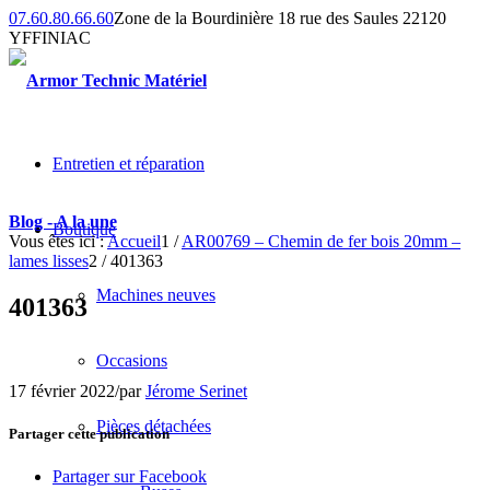
07.60.80.66.60
Zone de la Bourdinière 18 rue des Saules 22120
YFFINIAC
Entretien et réparation
Blog - A la une
Boutique
Vous êtes ici :
Accueil
1
/
AR00769 – Chemin de fer bois 20mm –
lames lisses
2
/
401363
Machines neuves
401363
Occasions
17 février 2022
/
par
Jérome Serinet
Pièces détachées
Partager cette publication
Partager sur Facebook