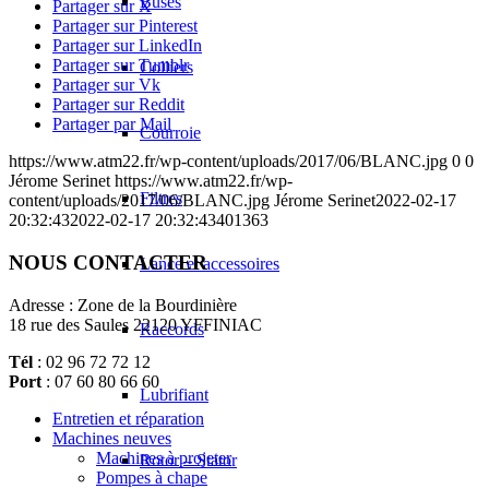
Buses
Partager sur X
Partager sur Pinterest
Partager sur LinkedIn
Partager sur Tumblr
Colliers
Partager sur Vk
Partager sur Reddit
Partager par Mail
Courroie
https://www.atm22.fr/wp-content/uploads/2017/06/BLANC.jpg
0
0
Jérome Serinet
https://www.atm22.fr/wp-
Filtres
content/uploads/2017/06/BLANC.jpg
Jérome Serinet
2022-02-17
20:32:43
2022-02-17 20:32:43
401363
NOUS CONTACTER
Lance et accessoires
Adresse : Zone de la Bourdinière
18 rue des Saules 22120 YFFINIAC
Raccords
Tél
: 02 96 72 72 12
Port
: 07 60 80 66 60
Lubrifiant
Entretien et réparation
Machines neuves
Machines à projeter
Rotor – Stator
Pompes à chape