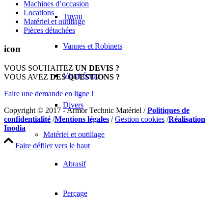
Machines d’occasion
Locations
Tuyau
Matériel et outillage
Pièces détachées
Vannes et Robinets
icon
VOUS SOUHAITEZ
UN DEVIS ?
Vis et écrou
VOUS AVEZ
DES QUESTIONS ?
Faire une demande en ligne !
Divers
Copyright © 2017 - Armor Technic Matériel /
Politiques de
confidentialité
/
Mentions légales
/
Gestion cookies
/
Réalisation
Inodia
Matériel et outillage
Faire défiler vers le haut
Abrasif
Perçage