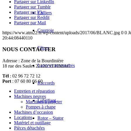
Partager sur LinkedIn
Partager sur Tumblr
Partager sur Vk
Colliers
Partager sur Reddit
Partager par Mail
Courroie
https://www.atm22.fr/wp-content/uploads/2017/06/BLANC.jpg
0
0
J
20:44:08
440110
Filtres
NOUS CONTACTER
Adresse : Zone de la Bourdinière
Lance et accessoires
18 rue des Saules 22120 YFFINIAC
Tél
: 02 96 72 72 12
Port
: 07 60 80 66 60
Raccords
Entretien et réparation
Machines neuves
Lubrifiant
Machines à projeter
Pompes à chape
Machines d’occasion
Locations
Rotor – Stator
Matériel et outillage
Pièces détachées