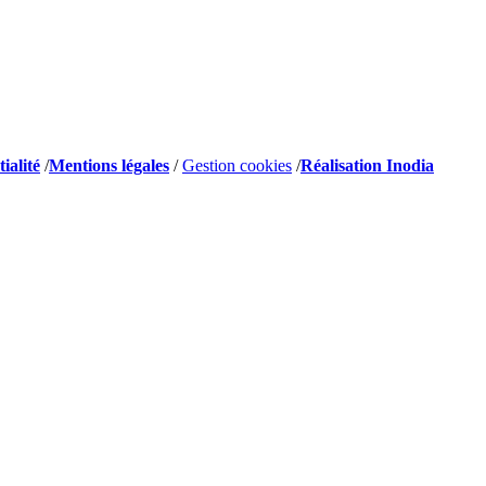
ialité
/
Mentions légales
/
Gestion cookies
/
Réalisation Inodia