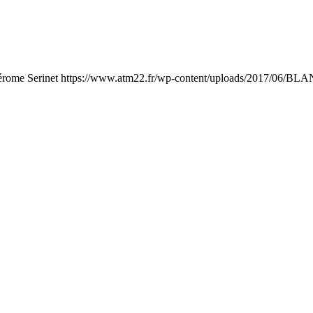
érome Serinet
https://www.atm22.fr/wp-content/uploads/2017/06/BLA