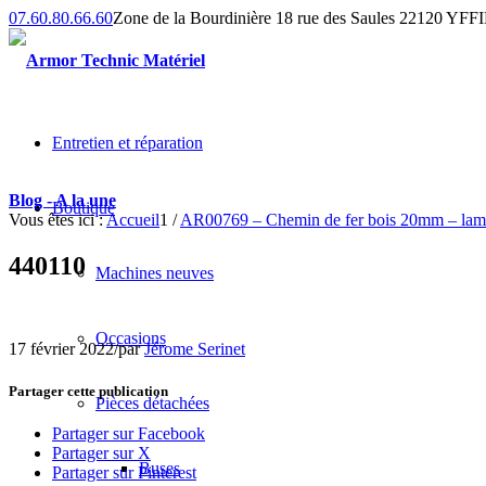
07.60.80.66.60
Zone de la Bourdinière 18 rue des Saules 22120 YF
Entretien et réparation
Blog - A la une
Boutique
Vous êtes ici :
Accueil
1
/
AR00769 – Chemin de fer bois 20mm – lame
440110
Machines neuves
Occasions
17 février 2022
/
par
Jérome Serinet
Partager cette publication
Pièces détachées
Partager sur Facebook
Partager sur X
Buses
Partager sur Pinterest