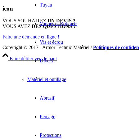
Tuyau
icon
VOUS SOUHAITEZ
UN DEVIS ?
Vannes et Robinets
VOUS AVEZ
DES QUESTIONS ?
Faire une demande en ligne !
Vis et écrou
Copyright © 2017 - Armor Technic Matériel /
Politiques de confident
Faire défiler vers le haut
Divers
Matériel et outillage
Abrasif
Perçage
Protections