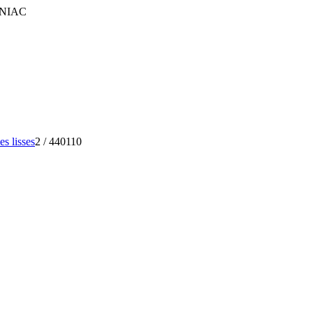
FINIAC
s lisses
2
/
440110