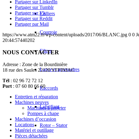
Partager sur LinkedIn
Partager sur Tumblr
Partager sur Vk
Colliers
Partager sur Reddit
Partager par Mail
Courroie
https://www.atm22.fr/wp-content/uploads/2017/06/BLANC.jpg
0
0
J
20:44:57
440202
Filtres
NOUS CONTACTER
Adresse : Zone de la Bourdinière
Lance et accessoires
18 rue des Saules 22120 YFFINIAC
Tél
: 02 96 72 72 12
Port
: 07 60 80 66 60
Raccords
Entretien et réparation
Machines neuves
Lubrifiant
Machines à projeter
Pompes à chape
Machines d’occasion
Locations
Rotor – Stator
Matériel et outillage
Pièces détachées