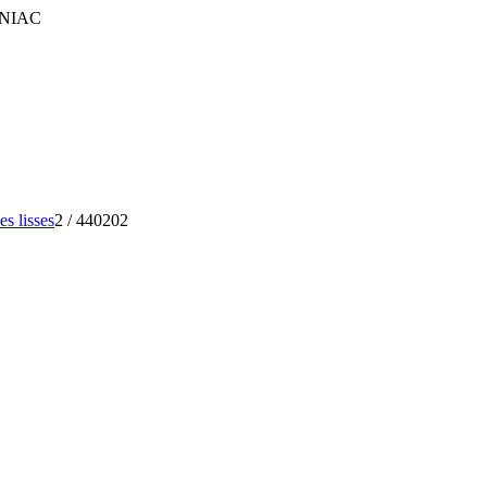
FINIAC
s lisses
2
/
440202