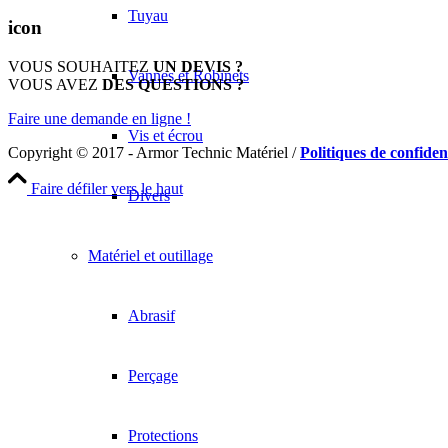
Tuyau
icon
VOUS SOUHAITEZ
UN DEVIS ?
Vannes et Robinets
VOUS AVEZ
DES QUESTIONS ?
Faire une demande en ligne !
Vis et écrou
Copyright © 2017 - Armor Technic Matériel /
Politiques de confident
Faire défiler vers le haut
Divers
Matériel et outillage
Abrasif
Perçage
Protections