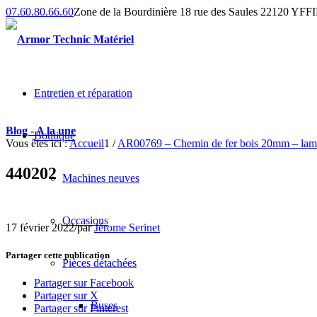
07.60.80.66.60
Zone de la Bourdinière 18 rue des Saules 22120 YF
Entretien et réparation
Blog - A la une
Boutique
Vous êtes ici :
Accueil
1
/
AR00769 – Chemin de fer bois 20mm – lame
440202
Machines neuves
Occasions
17 février 2022
/
par
Jérome Serinet
Partager cette publication
Pièces détachées
Partager sur Facebook
Partager sur X
Buses
Partager sur Pinterest