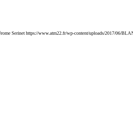
érome Serinet
https://www.atm22.fr/wp-content/uploads/2017/06/BLA