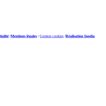
ialité
/
Mentions légales
/
Gestion cookies
/
Réalisation Inodia