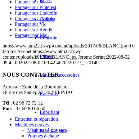
Buses
Partager sur X
Partager sur Pinterest
Partager sur LinkedIn
Partager sur Tumblr
Colliers
Partager sur Vk
Partager sur Reddit
Partager par Mail
Courroie
https://www.atm22.fr/wp-content/uploads/2017/06/BLANC.jpg
0
0
Jérome Serinet
https://www.atm22.fr/wp-
Filtres
content/uploads/2017/06/BLANC.jpg
Jérome Serinet
2022-08-02
09:42:09
2022-08-02 09:42:46
20220727_120140
NOUS CONTACTER
Lance et accessoires
Adresse : Zone de la Bourdinière
18 rue des Saules 22120 YFFINIAC
Raccords
Tél
: 02 96 72 72 12
Port
: 07 60 80 66 60
Lubrifiant
Entretien et réparation
Machines neuves
Machines à projeter
Rotor – Stator
Pompes à chape