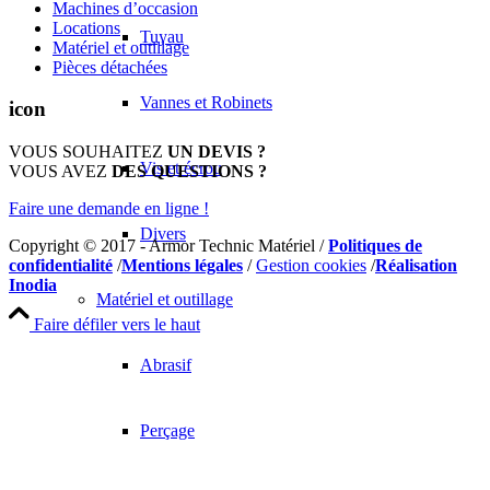
Machines d’occasion
Locations
Tuyau
Matériel et outillage
Pièces détachées
Vannes et Robinets
icon
VOUS SOUHAITEZ
UN DEVIS ?
Vis et écrou
VOUS AVEZ
DES QUESTIONS ?
Faire une demande en ligne !
Divers
Copyright © 2017 - Armor Technic Matériel /
Politiques de
confidentialité
/
Mentions légales
/
Gestion cookies
/
Réalisation
Inodia
Matériel et outillage
Faire défiler vers le haut
Abrasif
Perçage