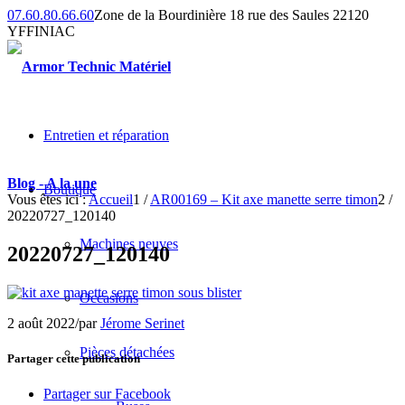
07.60.80.66.60
Zone de la Bourdinière 18 rue des Saules 22120
YFFINIAC
Entretien et réparation
Blog - A la une
Boutique
Vous êtes ici :
Accueil
1
/
AR00169 – Kit axe manette serre timon
2
/
20220727_120140
Machines neuves
20220727_120140
Occasions
2 août 2022
/
par
Jérome Serinet
Pièces détachées
Partager cette publication
Partager sur Facebook