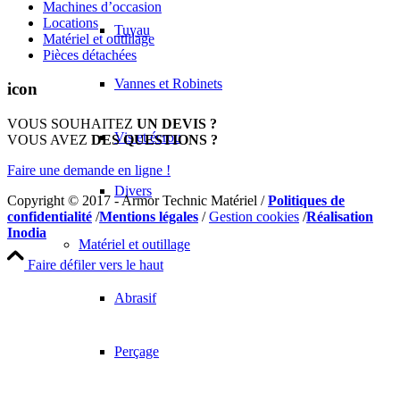
Machines d’occasion
Locations
Tuyau
Matériel et outillage
Pièces détachées
Vannes et Robinets
icon
VOUS SOUHAITEZ
UN DEVIS ?
Vis et écrou
VOUS AVEZ
DES QUESTIONS ?
Faire une demande en ligne !
Divers
Copyright © 2017 - Armor Technic Matériel /
Politiques de
confidentialité
/
Mentions légales
/
Gestion cookies
/
Réalisation
Inodia
Matériel et outillage
Faire défiler vers le haut
Abrasif
Perçage