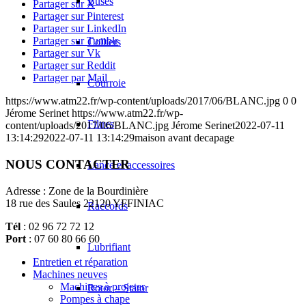
Buses
Partager sur X
Partager sur Pinterest
Partager sur LinkedIn
Partager sur Tumblr
Colliers
Partager sur Vk
Partager sur Reddit
Partager par Mail
Courroie
https://www.atm22.fr/wp-content/uploads/2017/06/BLANC.jpg
0
0
Jérome Serinet
https://www.atm22.fr/wp-
Filtres
content/uploads/2017/06/BLANC.jpg
Jérome Serinet
2022-07-11
13:14:29
2022-07-11 13:14:29
maison avant decapage
NOUS CONTACTER
Lance et accessoires
Adresse : Zone de la Bourdinière
18 rue des Saules 22120 YFFINIAC
Raccords
Tél
: 02 96 72 72 12
Port
: 07 60 80 66 60
Lubrifiant
Entretien et réparation
Machines neuves
Machines à projeter
Rotor – Stator
Pompes à chape