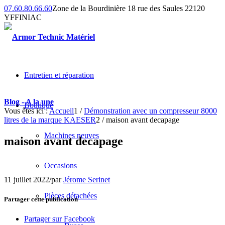
07.60.80.66.60
Zone de la Bourdinière 18 rue des Saules 22120
YFFINIAC
Entretien et réparation
Blog - A la une
Boutique
Vous êtes ici :
Accueil
1
/
Démonstration avec un compresseur 8000
litres de la marque KAESER
2
/
maison avant decapage
Machines neuves
maison avant decapage
Occasions
11 juillet 2022
/
par
Jérome Serinet
Pièces détachées
Partager cette publication
Partager sur Facebook