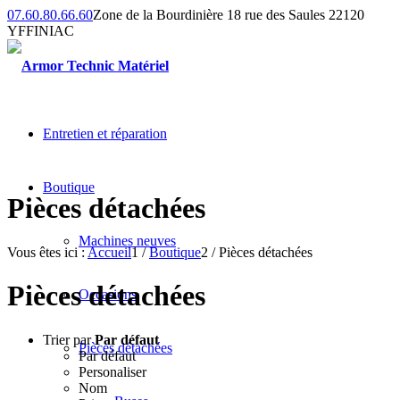
07.60.80.66.60
Zone de la Bourdinière 18 rue des Saules 22120
YFFINIAC
Entretien et réparation
Boutique
Pièces détachées
Machines neuves
Vous êtes ici :
Accueil
1
/
Boutique
2
/
Pièces détachées
Pièces détachées
Occasions
Trier par
Par défaut
Pièces détachées
Par défaut
Personaliser
Nom