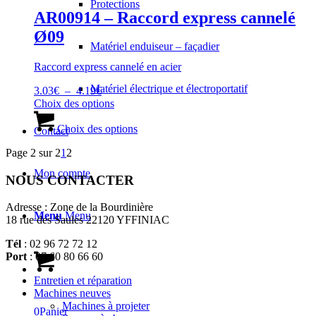
Protections
AR00914 – Raccord express cannelé
Ø09
Matériel enduiseur – façadier
Raccord express cannelé en acier
Matériel électrique et électroportatif
Plage
3.03
€
–
4.19
€
de
Ce
Choix des options
prix :
produit
Ce
3.03€
a
produit
Choix des options
Contact
à
plusieurs
a
Page 2 sur 2
1
2
4.19€
variations.
plusieurs
Les
variations.
Mon compte
NOUS CONTACTER
options
Les
peuvent
options
être
peuvent
Adresse : Zone de la Bourdinière
Menu
Menu
choisies
être
18 rue des Saules 22120 YFFINIAC
sur
choisies
la
sur
Tél
: 02 96 72 72 12
page
la
Port
: 07 60 80 66 60
du
page
produit
du
Entretien et réparation
produit
Machines neuves
Machines à projeter
0
Panier