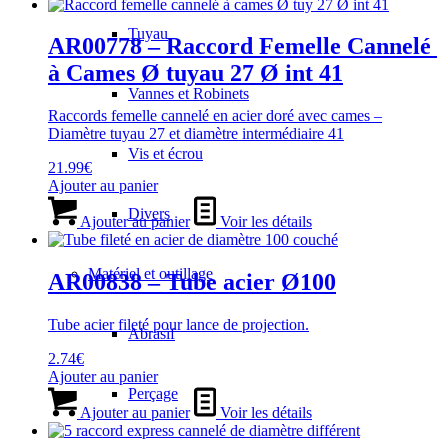
Tuyau
AR00778 – Raccord Femelle Cannelé
à Cames Ø tuyau 27 Ø int 41
Vannes et Robinets
Raccords femelle cannelé en acier doré avec cames –
Diamètre tuyau 27 et diamètre intermédiaire 41
Vis et écrou
21.99
€
Ajouter au panier
Divers
Ajouter au panier
Voir les détails
Matériel et outillage
AR00838 – Tube acier Ø100
Tube acier fileté pour lance de projection.
Abrasif
2.74
€
Ajouter au panier
Perçage
Ajouter au panier
Voir les détails