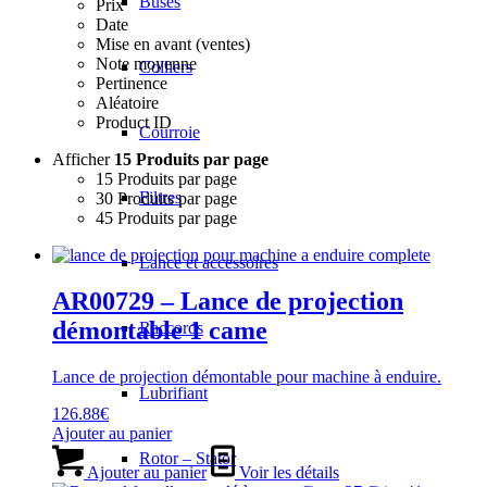
Buses
Prix
Date
Mise en avant (ventes)
Note moyenne
Colliers
Pertinence
Aléatoire
Product ID
Courroie
Afficher
15 Produits par page
15 Produits par page
Filtres
30 Produits par page
45 Produits par page
Lance et accessoires
AR00729 – Lance de projection
démontable 1 came
Raccords
Lance de projection démontable pour machine à enduire.
Lubrifiant
126.88
€
Ajouter au panier
Rotor – Stator
Ajouter au panier
Voir les détails