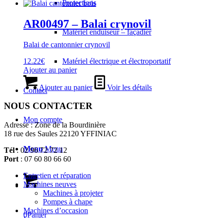
Protections
produit
du
produit
AR00497 – Balai crynovil
Matériel enduiseur – façadier
Balai de cantonnier crynovil
12.22
€
Matériel électrique et électroportatif
Ajouter au panier
Ajouter au panier
Voir les détails
Contact
NOUS CONTACTER
Mon compte
Adresse : Zone de la Bourdinière
18 rue des Saules 22120 YFFINIAC
Menu
Menu
Tél
: 02 96 72 72 12
Port
: 07 60 80 66 60
Entretien et réparation
Machines neuves
Machines à projeter
Pompes à chape
Machines d’occasion
0
Panier