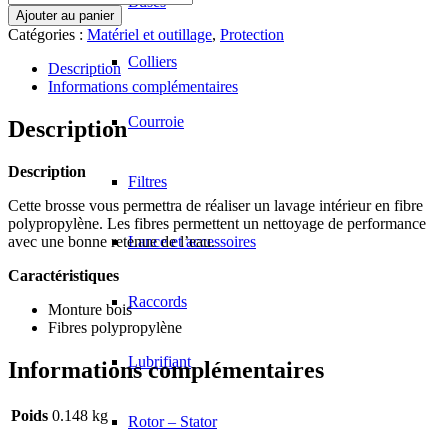
Buses
de
Ajouter au panier
AR00668
Catégories :
Matériel et outillage
,
Protection
-
Colliers
Brosse
Description
polypro
Informations complémentaires
Courroie
Description
Description
Filtres
Cette brosse vous permettra de réaliser un lavage intérieur en fibre
polypropylène. Les fibres permettent un nettoyage de performance
avec une bonne retenue de l’eau.
Lance et accessoires
Caractéristiques
Raccords
Monture bois
Fibres polypropylène
Lubrifiant
Informations complémentaires
Poids
0.148 kg
Rotor – Stator