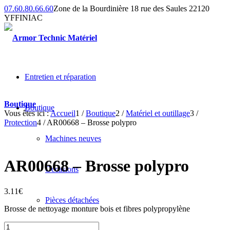
07.60.80.66.60
Zone de la Bourdinière 18 rue des Saules 22120
YFFINIAC
Entretien et réparation
Boutique
Boutique
Vous êtes ici :
Accueil
1
/
Boutique
2
/
Matériel et outillage
3
/
Protection
4
/
AR00668 – Brosse polypro
Machines neuves
AR00668 – Brosse polypro
Occasions
3.11
€
Pièces détachées
Brosse de nettoyage monture bois et fibres polypropylène
quantité