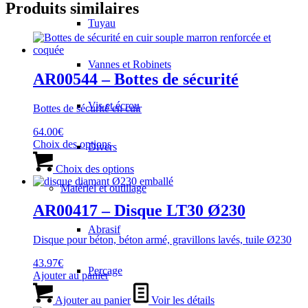
Produits similaires
Tuyau
Vannes et Robinets
AR00544 – Bottes de sécurité
Vis et écrou
Bottes de sécurité en cuir
64.00
€
Ce
Choix des options
Divers
produit
Ce
a
produit
Choix des options
plusieurs
a
Matériel et outillage
variations.
plusieurs
Les
variations.
AR00417 – Disque LT30 Ø230
options
Les
Abrasif
peuvent
options
Disque pour béton, béton armé, gravillons lavés, tuile Ø230
être
peuvent
choisies
être
43.97
€
sur
choisies
Perçage
Ajouter au panier
la
sur
page
la
Ajouter au panier
Voir les détails
du
page