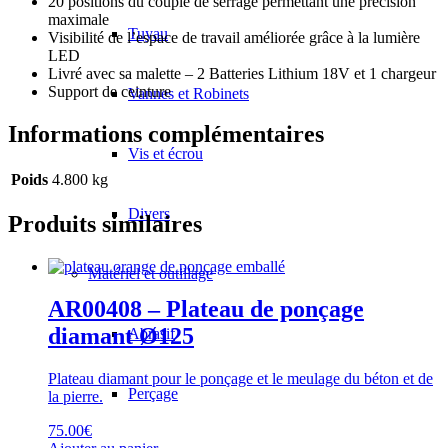
20 positions du couple de serrage permettant une précision
maximale
Tuyau
Visibilité de l’espace de travail améliorée grâce à la lumière
LED
Livré avec sa malette – 2 Batteries Lithium 18V et 1 chargeur
Support de ceinture
Vannes et Robinets
Informations complémentaires
Vis et écrou
Poids
4.800 kg
Divers
Produits similaires
Matériel et outillage
AR00408 – Plateau de ponçage
diamant Ø125
Abrasif
Plateau diamant pour le ponçage et le meulage du béton et de
Perçage
la pierre.
75.00
€