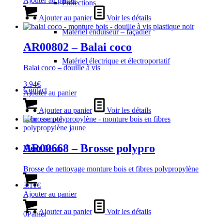
Ajouter au panier
Protections
Ajouter au panier
Voir les détails
Matériel enduiseur – façadier
AR00802 – Balai coco
Matériel électrique et électroportatif
Balai coco – douille à vis
3.94
€
Contact
Ajouter au panier
Ajouter au panier
Voir les détails
Mon compte
AR00668 – Brosse polypro
Menu
Menu
Brosse de nettoyage monture bois et fibres polypropylène
3.11
€
Ajouter au panier
Ajouter au panier
Voir les détails
0
Panier