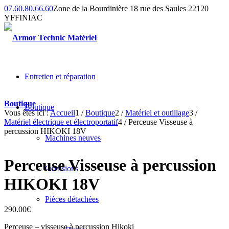
07.60.80.66.60
Zone de la Bourdinière 18 rue des Saules 22120
YFFINIAC
Entretien et réparation
Boutique
Boutique
Vous êtes ici :
Accueil
1
/
Boutique
2
/
Matériel et outillage
3
/
Matériel électrique et électroportatif
4
/
Perceuse Visseuse à
percussion HIKOKI 18V
Machines neuves
Perceuse Visseuse à percussion
Occasions
HIKOKI 18V
Pièces détachées
290.00
€
Perceuse – visseuse à percussion Hikoki