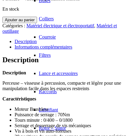
Buses
En stock
Colliers
quantité
Ajouter au panier
de
Catégories :
Matériel électrique et électroportatif
,
Matériel et
Perceuse
outillage
Visseuse
Courroie
à
Description
percussion
Informations complémentaires
HIKOKI
Filtres
18V
Description
Description
Lance et accessoires
Perceuse – visseuse à percussion, compacte et légère pour une
manipulation facile dans les espaces restreints
Raccords
Caractéristiques
Moteur Brushless
Lubrifiant
Puissance de serrage : 70Nm
Tours minute : 0/400 – 0/1800
Serrage et desserrage de vis mécaniques
Rotor – Stator
Vis à bois et vis auto-foreuses