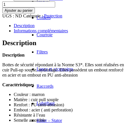
Buses
quantité
de
Ajouter au panier
AR00544
UGS :
ND
Catégorie :
Protection
Colliers
-
Bottes
Description
de
Informations complémentaires
sécurité
Courroie
Description
Filtres
Description
Bottes de sécurité répondant à la Norme S3*. Elles sont réalisées en
Lance et accessoires
cuir Pull-up souple, hydrofugé. Elles possèdent un embout renforcé
en acier et un embout en PU anti-abrasion
Caractéristiques
Raccords
Couleur : marron
Matière : cuir pull souple
Lubrifiant
Renfort : PU (anti-abrasion)
Embout : acier ( anti perforation)
Résistante à l’eau
Semelle amovible
Rotor – Stator