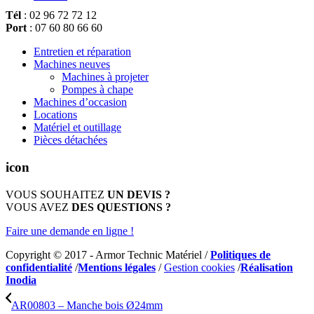
choisies
être
Tél
: 02 96 72 72 12
sur
choisies
Port
: 07 60 80 66 60
la
sur
page
la
Entretien et réparation
du
page
Machines neuves
produit
du
Machines à projeter
produit
Pompes à chape
Machines d’occasion
Locations
Matériel et outillage
Pièces détachées
icon
VOUS SOUHAITEZ
UN DEVIS ?
VOUS AVEZ
DES QUESTIONS ?
Faire une demande en ligne !
Copyright © 2017 - Armor Technic Matériel /
Politiques de
confidentialité
/
Mentions légales
/
Gestion cookies
/
Réalisation
Inodia
AR00803 – Manche bois Ø24mm