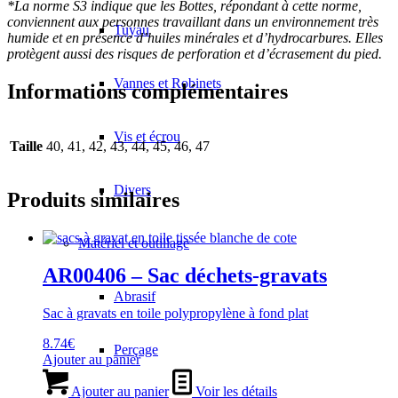
*La norme S3 indique que les Bottes, répondant à cette norme,
conviennent aux personnes travaillant dans un environnement très
Tuyau
humide et en présence d’huiles minérales et d’hydrocarbures. Elles
protègent aussi des risques de perforation et d’écrasement du pied.
Vannes et Robinets
Informations complémentaires
Vis et écrou
Taille
40, 41, 42, 43, 44, 45, 46, 47
Divers
Produits similaires
Matériel et outillage
AR00406 – Sac déchets-gravats
Abrasif
Sac à gravats en toile polypropylène à fond plat
8.74
€
Perçage
Ajouter au panier
Ajouter au panier
Voir les détails