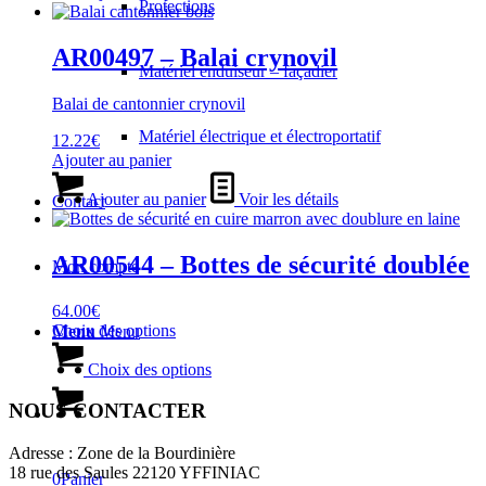
Protections
AR00497 – Balai crynovil
Matériel enduiseur – façadier
Balai de cantonnier crynovil
Matériel électrique et électroportatif
12.22
€
Ajouter au panier
Ajouter au panier
Voir les détails
Contact
AR00544 – Bottes de sécurité doublée
Mon compte
64.00
€
Ce
Choix des options
Menu
Menu
produit
Ce
a
produit
Choix des options
plusieurs
a
variations.
plusieurs
NOUS CONTACTER
Les
variations.
options
Les
Adresse : Zone de la Bourdinière
peuvent
options
18 rue des Saules 22120 YFFINIAC
0
Panier
être
peuvent