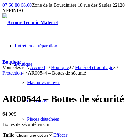
07.60.80.66.60
Zone de la Bourdinière 18 rue des Saules 22120
YFFINIAC
Entretien et réparation
Boutique
Boutique
Vous êtes ici :
Accueil
1
/
Boutique
2
/
Matériel et outillage
3
/
Protection
4
/
AR00544 – Bottes de sécurité
Machines neuves
AR00544 – Bottes de sécurité
Occasions
64.00
€
Pièces détachées
Bottes de sécurité en cuir
Taille
Effacer