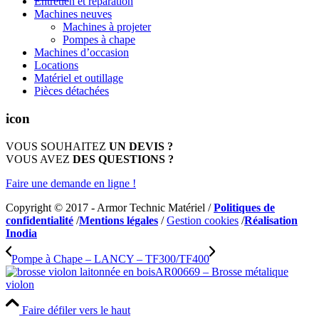
Entretien et réparation
Machines neuves
Machines à projeter
Pompes à chape
Machines d’occasion
Locations
Matériel et outillage
Pièces détachées
icon
VOUS SOUHAITEZ
UN DEVIS ?
VOUS AVEZ
DES QUESTIONS ?
Faire une demande en ligne !
Copyright © 2017 - Armor Technic Matériel /
Politiques de
confidentialité
/
Mentions légales
/
Gestion cookies
/
Réalisation
Inodia
Pompe à Chape – LANCY – TF300/TF400
AR00669 – Brosse métalique
violon
Faire défiler vers le haut