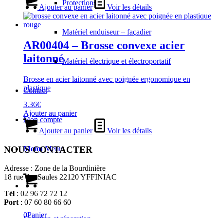
Protections
Ajouter au panier
Voir les détails
Matériel enduiseur – façadier
AR00404 – Brosse convexe acier
laitonné
Matériel électrique et électroportatif
Brosse en acier laitonné avec poignée ergonomique en
plastique
Contact
3.36
€
Ajouter au panier
Mon compte
Ajouter au panier
Voir les détails
NOUS CONTACTER
Menu
Menu
Adresse : Zone de la Bourdinière
18 rue des Saules 22120 YFFINIAC
Tél
: 02 96 72 72 12
Port
: 07 60 80 66 60
0
Panier