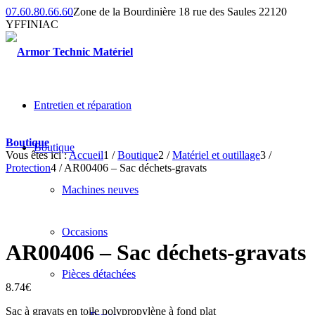
07.60.80.66.60
Zone de la Bourdinière 18 rue des Saules 22120
YFFINIAC
Entretien et réparation
Boutique
Boutique
Vous êtes ici :
Accueil
1
/
Boutique
2
/
Matériel et outillage
3
/
Protection
4
/
AR00406 – Sac déchets-gravats
Machines neuves
Occasions
AR00406 – Sac déchets-gravats
Pièces détachées
8.74
€
Sac à gravats en toile polypropylène à fond plat