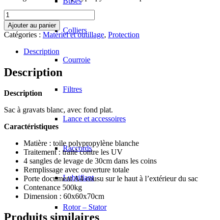
Buses
quantité
de
Ajouter au panier
Colliers
AR00406
Catégories :
Matériel et outillage
,
Protection
-
Sac
Description
déchets-
Courroie
gravats
Description
Filtres
Description
Sac à gravats blanc, avec fond plat.
Lance et accessoires
Caractéristiques
Matière : toile polypropylène blanche
Raccords
Traitement : traité contre les UV
4 sangles de levage de 30cm dans les coins
Remplissage avec ouverture totale
Lubrifiant
Porte document A4 cousu sur le haut à l’extérieur du sac
Contenance 500kg
Dimension : 60x60x70cm
Rotor – Stator
Produits similaires