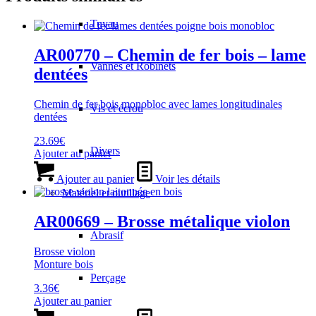
Tuyau
AR00770 – Chemin de fer bois – lame
Vannes et Robinets
dentées
Chemin de fer bois monobloc avec lames longitudinales
Vis et écrou
dentées
23.69
€
Divers
Ajouter au panier
Ajouter au panier
Voir les détails
Matériel et outillage
AR00669 – Brosse métalique violon
Abrasif
Brosse violon
Monture bois
Perçage
3.36
€
Ajouter au panier