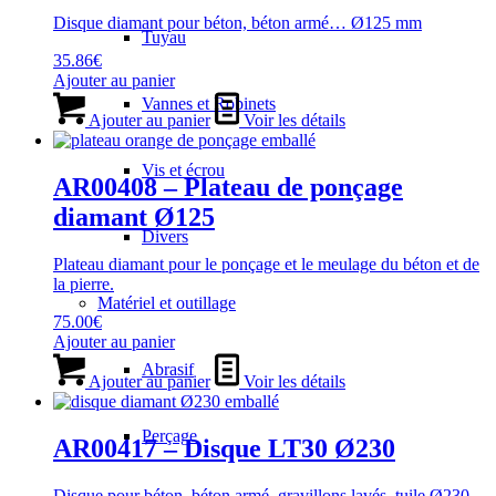
Disque diamant pour béton, béton armé… Ø125 mm
Tuyau
35.86
€
Ajouter au panier
Vannes et Robinets
Ajouter au panier
Voir les détails
Vis et écrou
AR00408 – Plateau de ponçage
diamant Ø125
Divers
Plateau diamant pour le ponçage et le meulage du béton et de
la pierre.
Matériel et outillage
75.00
€
Ajouter au panier
Abrasif
Ajouter au panier
Voir les détails
Perçage
AR00417 – Disque LT30 Ø230
Disque pour béton, béton armé, gravillons lavés, tuile Ø230