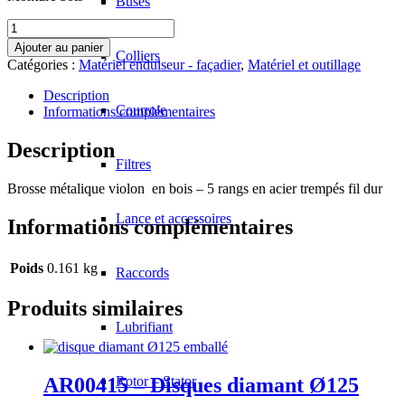
Buses
quantité
de
Ajouter au panier
Colliers
AR00669
Catégories :
Matériel enduiseur - façadier
,
Matériel et outillage
-
Brosse
Description
métalique
Courroie
Informations complémentaires
violon
Description
Filtres
Brosse métalique violon en bois – 5 rangs en acier trempés fil dur
Lance et accessoires
Informations complémentaires
Poids
0.161 kg
Raccords
Produits similaires
Lubrifiant
Rotor – Stator
AR00415 – Disques diamant Ø125