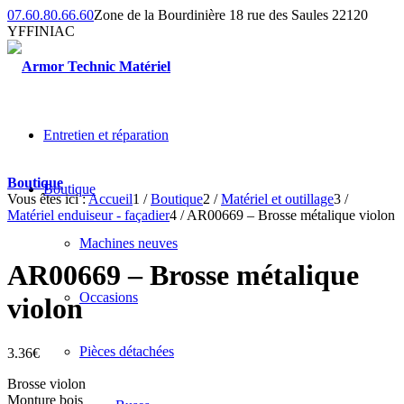
07.60.80.66.60
Zone de la Bourdinière 18 rue des Saules 22120
YFFINIAC
Entretien et réparation
Boutique
Boutique
Vous êtes ici :
Accueil
1
/
Boutique
2
/
Matériel et outillage
3
/
Matériel enduiseur - façadier
4
/
AR00669 – Brosse métalique violon
Machines neuves
AR00669 – Brosse métalique
Occasions
violon
Pièces détachées
3.36
€
Brosse violon
Monture bois