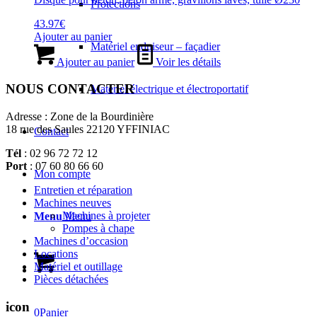
Protections
43.97
€
Ajouter au panier
Matériel enduiseur – façadier
Ajouter au panier
Voir les détails
NOUS CONTACTER
Matériel électrique et électroportatif
Adresse : Zone de la Bourdinière
18 rue des Saules 22120 YFFINIAC
Contact
Tél
: 02 96 72 72 12
Port
: 07 60 80 66 60
Mon compte
Entretien et réparation
Machines neuves
Machines à projeter
Menu
Menu
Pompes à chape
Machines d’occasion
Locations
Matériel et outillage
Pièces détachées
icon
0
Panier